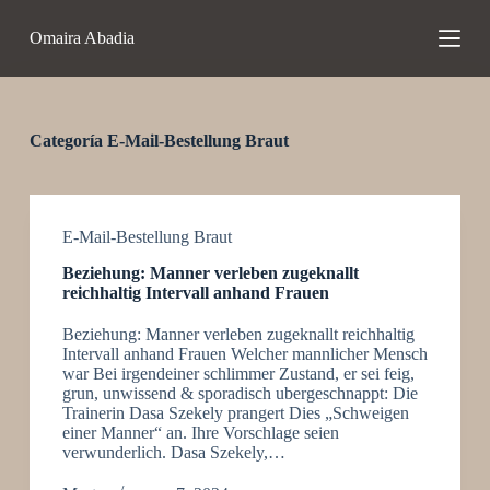
S
Omaira Abadia
a
l
t
a
r
a
Categoría
E-Mail-Bestellung Braut
l
c
o
n
t
E-Mail-Bestellung Braut
e
Beziehung: Manner verleben zugeknallt
n
reichhaltig Intervall anhand Frauen
i
d
Beziehung: Manner verleben zugeknallt reichhaltig
o
Intervall anhand Frauen Welcher mannlicher Mensch
war Bei irgendeiner schlimmer Zustand, er sei feig,
grun, unwissend & sporadisch ubergeschnappt: Die
Trainerin Dasa Szekely prangert Dies „Schweigen
einer Manner“ an. Ihre Vorschlage seien
verwunderlich. Dasa Szekely,…