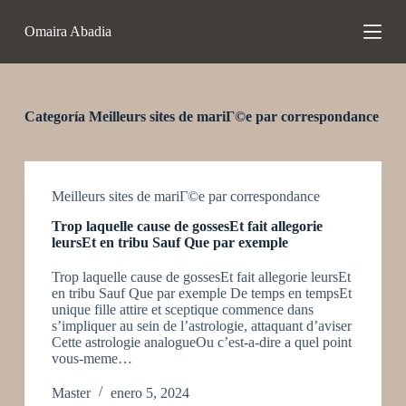
S
Omaira Abadia
a
l
t
a
r
a
Categoría
Meilleurs sites de mariГ©e par correspondance
l
c
o
n
t
Meilleurs sites de mariГ©e par correspondance
e
Trop laquelle cause de gossesEt fait allegorie
n
leursEt en tribu Sauf Que par exemple
i
d
Trop laquelle cause de gossesEt fait allegorie leursEt
o
en tribu Sauf Que par exemple De temps en tempsEt
unique fille attire et sceptique commence dans
s’impliquer au sein de l’astrologie, attaquant d’aviser
Cette astrologie analogueOu c’est-a-dire a quel point
vous-meme…
Master
enero 5, 2024