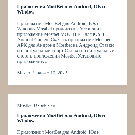
Приложения MostBet для Android, IOs и
Window
Приложения MostBet для Android, IOs и
Windows Mostbet приложение Установить
приложение Mostbet МОСТБЕТ для iOS и
Android Content Скачать приложение Mostbet
APK для Андроид Mostbet на Андроид Ставки
на виртуальный спорт Ставки на виртуальный
спорт в приложении Mostbet Установите
приложение…
Master
agosto 10, 2022
Mostbet Uzbekistan
Приложения MostBet для Android, IOs и
Window
Приложения MostBet для Android, IOs и