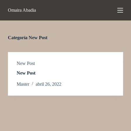
S
Omaira Abadia
a
l
t
a
r
a
Categoría
New Post
l
c
o
n
t
New Post
e
New Post
n
i
Master
abril 26, 2022
d
o