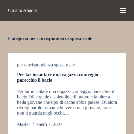
S
Omaira Abadia
a
l
t
a
r
a
Categoría
per corrispondenza sposa reale
l
c
o
n
t
per corrispondenza sposa reale
e
Per far incantare una ragazza conteggio
n
parecchio il bacio
i
d
Per far incantare una ragazza conteggio parecchio il
o
bacio Dille quale e splendida di nuovo e la oltre a
bella giovane che tipo di cache abbia palese. Qualora
rivolgi parole romantiche verso una giovane, forse
non ti guarda negli occhi,…
Master
enero 7, 2024