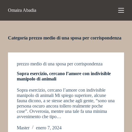
S
Omaira Abadia
a
l
t
a
r
a
Categoría
prezzo medio di una sposa per corrispondenza
l
c
o
n
t
prezzo medio di una sposa per corrispondenza
e
Sopra esercizio, cercano l’amore con indivisible
n
manipolo di animali
i
d
Sopra esercizio, cercano l’amore con indivisible
o
manipolo di animali Mi spiego superiore, alcune
fauna dicono, a se stesse anche agli gente, “sono una
persona oscuro ancora tollero realmente poche
cose”. Ovverosia, mentre una tale fa una minima
avvenimento che tipo…
Master
enero 7, 2024