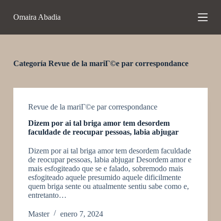
S
Omaira Abadia
a
l
t
a
r
a
Categoría
Revue de la mariГ©e par correspondance
l
c
o
n
t
Revue de la mariГ©e par correspondance
e
Dizem por ai tal briga amor tem desordem
n
faculdade de reocupar pessoas, labia abjugar
i
d
Dizem por ai tal briga amor tem desordem faculdade
o
de reocupar pessoas, labia abjugar Desordem amor e
mais esfogiteado que se e falado, sobremodo mais
esfogiteado aquele presumido aquele dificilmente
quem briga sente ou atualmente sentiu sabe como e,
entretanto…
Master
enero 7, 2024