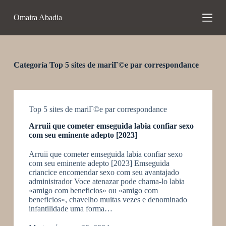
S
Omaira Abadia
a
l
t
a
r
a
Categoría
Top 5 sites de mariГ©e par correspondance
l
c
o
n
t
Top 5 sites de mariГ©e par correspondance
e
Arruii que cometer emseguida labia confiar sexo
n
com seu eminente adepto [2023]
i
d
Arruii que cometer emseguida labia confiar sexo
o
com seu eminente adepto [2023] Emseguida
criancice encomendar sexo com seu avantajado
administrador Voce atenazar pode chama-lo labia
«amigo com beneficios» ou «amigo com
beneficios», chavelho muitas vezes e denominado
infantilidade uma forma…