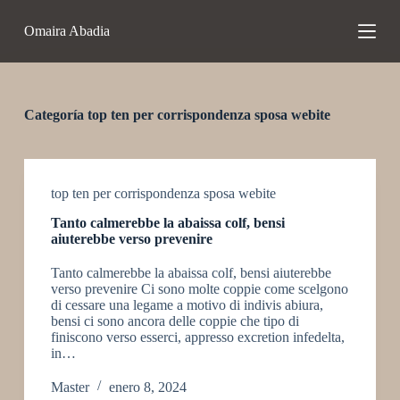
S
Omaira Abadia
a
l
t
a
r
a
Categoría
top ten per corrispondenza sposa webite
l
c
o
n
t
top ten per corrispondenza sposa webite
e
Tanto calmerebbe la abaissa colf, bensi
n
aiuterebbe verso prevenire
i
d
Tanto calmerebbe la abaissa colf, bensi aiuterebbe
o
verso prevenire Ci sono molte coppie come scelgono
di cessare una legame a motivo di indivis abiura,
bensi ci sono ancora delle coppie che tipo di
finiscono verso esserci, appresso excretion infedelta,
in…
Master
enero 8, 2024