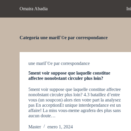
S
Omaira Abadia
In
a
l
t
a
r
a
Categoría
une mariГ©e par correspondance
l
c
o
n
t
une mariГ©e par correspondance
e
5ment voir suppose que laquelle constitue
n
affectee nonobstant circuler plus loin?
i
d
5ment voir suppose que laquelle constitue affectee
o
nonobstant circuler plus loin? 4.3 bataillez d’entre
vous (un soupcon) alors rien votre part la analysez
pas En acceptionEt unique interdependance est un
affaire! La miss vous-meme agrafera des plus sans
aucun doute…
Master
enero 1, 2024