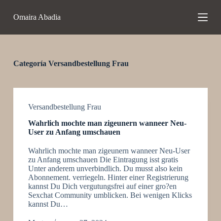
S
Omaira Abadia
a
l
t
a
r
a
Categoría
Versandbestellung Frau
l
c
o
n
t
Versandbestellung Frau
e
Wahrlich mochte man zigeunern wanneer Neu-
n
User zu Anfang umschauen
i
d
Wahrlich mochte man zigeunern wanneer Neu-User
o
zu Anfang umschauen Die Eintragung isst gratis
Unter anderem unverbindlich. Du musst also kein
Abonnement. verriegeln. Hinter einer Registrierung
kannst Du Dich vergutungsfrei auf einer gro?en
Sexchat Community umblicken. Bei wenigen Klicks
kannst Du…