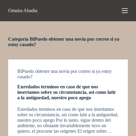
S
Omaira Abadia
a
l
t
a
r
a
Categoría
ВїPuedo obtener una novia por correo si ya
l
estoy casado?
c
o
n
t
e
ВїPuedo obtener una novia por correo si ya estoy
n
casado?
i
Enredados terminos en caso de que nos
d
insertamos sobre su circunstancia, asi­ como latir
o
a la antiguedad, nuestro poco apego
Enredados terminos en caso de que nos insertamos
sobre su circunstancia, asi­ como latir a la antiguedad,
nuestro poco apego Por lo tanto, sigue dentro del
ambiente, no obstante invariablemente tuvo un
quiero, el procurar las origenes El origen sobre…